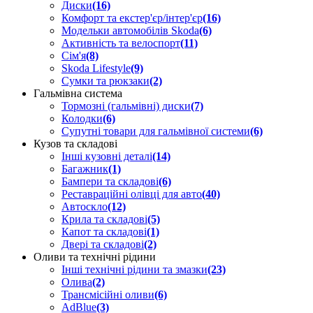
Диски
(16)
Комфорт та екстер'єр/інтер'єр
(16)
Модельки автомобілів Skoda
(6)
Активність та велоспорт
(11)
Сім'я
(8)
Skoda Lifestyle
(9)
Сумки та рюкзаки
(2)
Гальмівна система
Тормозні (гальмівні) диски
(7)
Колодки
(6)
Супутні товари для гальмівної системи
(6)
Кузов та складові
Інші кузовні деталі
(14)
Багажник
(1)
Бампери та складові
(6)
Реставраційні олівці для авто
(40)
Автоскло
(12)
Крила та складові
(5)
Капот та складові
(1)
Двері та складові
(2)
Оливи та технічні рідини
Інші технічні рідини та змазки
(23)
Олива
(2)
Трансмісійні оливи
(6)
AdBlue
(3)