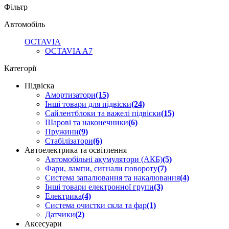
Фільтр
Автомобіль
OCTAVIA
OCTAVIA A7
Категорії
Підвіска
Амортизатори
(15)
Інші товари для підвіски
(24)
Сайлентблоки та важелі підвіски
(15)
Шарові та наконечники
(6)
Пружини
(9)
Стабілізатори
(6)
Автоелектрика та освітлення
Автомобільні акумулятори (АКБ)
(5)
Фари, лампи, сигнали повороту
(7)
Система запалювання та накалювання
(4)
Інші товари електронної групи
(3)
Електрика
(4)
Система очистки скла та фар
(1)
Датчики
(2)
Аксесуари