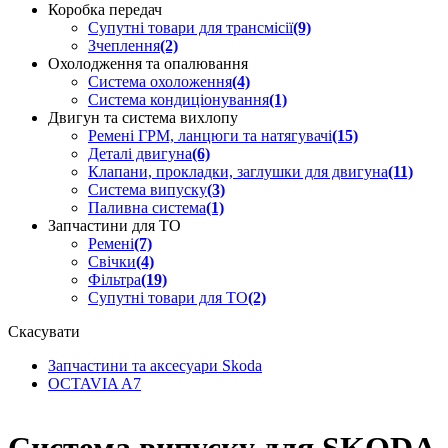
Коробка передач
Супутні товари для трансмісії
(9)
Зчеплення
(2)
Охолодження та опалювання
Система охоложення
(4)
Система кондиціонування
(1)
Двигун та система вихлопу
Ремені ГРМ, ланцюги та натягувачі
(15)
Деталі двигуна
(6)
Клапани, прокладки, заглушки для двигуна
(11)
Система випуску
(3)
Паливна система
(1)
Запчастини для ТО
Ремені
(7)
Свічки
(4)
Фільтра
(19)
Супутні товари для ТО
(2)
Скасувати
Запчастини та аксесуари Skoda
OCTAVIA A7