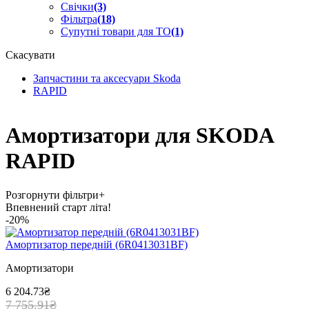
Свічки
(3)
Фільтра
(18)
Супутні товари для ТО
(1)
Скасувати
Запчастини та аксесуари Skoda
RAPID
Амортизатори для SKODA
RAPID
Розгорнути фільтри
+
Впевнений старт літа!
-20%
Амортизатор передній (6R0413031BF)
Амортизатори
6 204.73₴
7 755.91₴