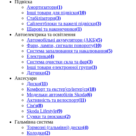
Підвіска
Амортизатори
(1)
Інші товари для підвіски
(10)
Стабілізатори
(3)
Сайлентблоки та важелі підвіски
(3)
Шарові та наконечники
(1)
Автоелектрика та освітлення
Автомобільні акумулятори (АКБ)
(5)
Фари, лампи, сигнали повороту
(10)
Система запалювання та накалювання
(5)
Електрика
(4)
Система очистки скла та фар
(3)
Інші товари електронної групи
(3)
Датчики
(2)
Аксесуари
Диски
(11)
Комфорт та екстер'єр/інтер'єр
(18)
Модельки автомобілів Skoda
(6)
Активність та велоспорт
(11)
Сім'я
(8)
Skoda Lifestyle
(9)
Сумки та рюкзаки
(2)
Гальмівна система
Тормозні (гальмівні) диски
(4)
Колодки
(2)