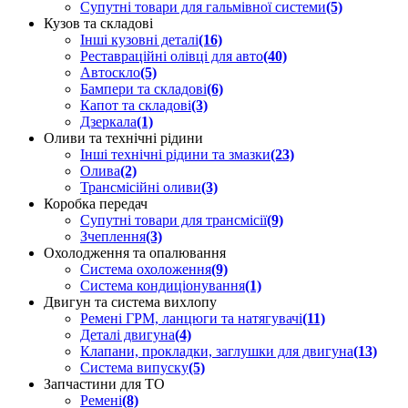
Супутні товари для гальмівної системи
(5)
Кузов та складові
Інші кузовні деталі
(16)
Реставраційні олівці для авто
(40)
Автоскло
(5)
Бампери та складові
(6)
Капот та складові
(3)
Дзеркала
(1)
Оливи та технічні рідини
Інші технічні рідини та змазки
(23)
Олива
(2)
Трансмісійні оливи
(3)
Коробка передач
Супутні товари для трансмісії
(9)
Зчеплення
(3)
Охолодження та опалювання
Система охоложення
(9)
Система кондиціонування
(1)
Двигун та система вихлопу
Ремені ГРМ, ланцюги та натягувачі
(11)
Деталі двигуна
(4)
Клапани, прокладки, заглушки для двигуна
(13)
Система випуску
(5)
Запчастини для ТО
Ремені
(8)