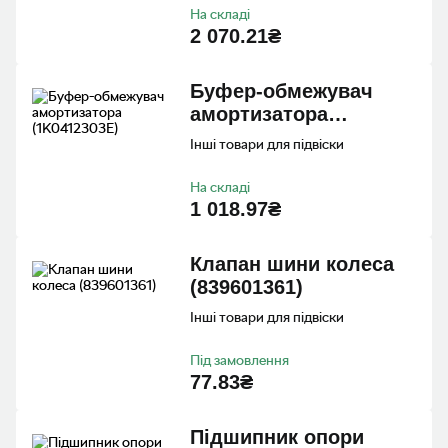
На складі
2 070.21₴
Буфер-обмежувач
амортизатора
(1K0412303E)
Інші товари для підвіски
На складі
1 018.97₴
Клапан шини колеса
(839601361)
Інші товари для підвіски
Під замовлення
77.83₴
Пiдшипник опори