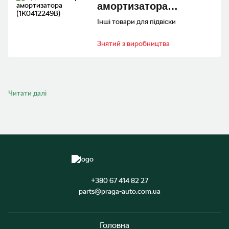
амортизатора
(1K0412249B)
Інші товари для підвіски
Знятий з виробництва
Читати далі
+380 67 414 82 27
parts@praga-auto.com.ua
Головна