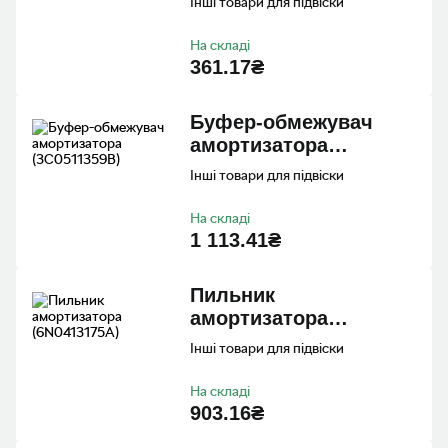
Інші товари для підвіски
На складі
361.17₴
Буфер-обмежувач
амортизатора
(3C0511359B)
Інші товари для підвіски
На складі
1 113.41₴
Пильник
амортизатора
(6N0413175A)
Інші товари для підвіски
На складі
903.16₴