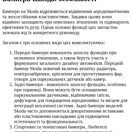
Бампери на Skoda відрізняються відмінними аеродиманічними
та зносостійкими властивостями. Завдяки цьому вони
відмінно захищають при невеликих зіткненнях та підвищують
ефективність руху. Однак основні функції цих запчастин
залежать від їх конкретного різновиду.
Загалом є три основних види цих комплектуючих:
Передні бампери виконують захисну функцію при
незначних зіткненнях, а також беруть участь у
формуванні загального дизайну автомобіля. Передній
бампер Skoda зазвичай включає решітку радіатора,
повітрозабірники, кріплення для протитуманних фар,
отвори для паркувальних датчиків або камер.
Задні бампери - виконують захисну функцію, особливо
при парковці. Вони можуть бути оснащеними
паркувальними датчиками, відбивачами світла,
дифузором для покращення аеродинаміки та місцем для
інтеграції вихлопної системи. Задні бампери моделей
Skoda часто доповнюються декоративними вставками
або пластиковими накладками для підвищення
естетичності та функціональності.
Спортивні та тюнінговані бампери. Любителі