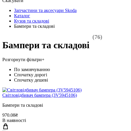
Скасувати
Запчастини та аксесуари Skoda
Каталог
Кузов та складові
Бампери та складові
(76)
Бампери та складові
Розгорнути фільтри
+
По замовчуванню
Спочатку дорогі
Спочатку дешеві
Свiтловiдбивач бампера (3V5945106)
Бампери та складові
970.08₴
В наявності