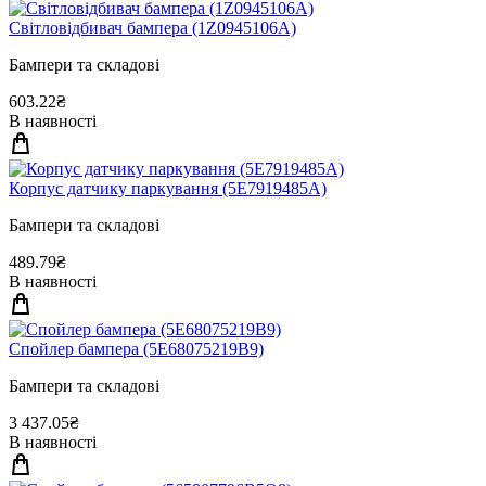
Свiтловiдбивач бампера (1Z0945106A)
Бампери та складові
603.22₴
В наявності
Корпус датчику паркування (5E7919485A)
Бампери та складові
489.79₴
В наявності
Спойлер бампера (5E68075219B9)
Бампери та складові
3 437.05₴
В наявності