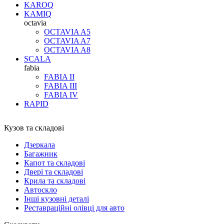
KAROQ
KAMIQ
octavia
OCTAVIA A5
OCTAVIA A7
OCTAVIA A8
SCALA
fabia
FABIA II
FABIA III
FABIA IV
RAPID
Кузов та складові
Дзеркала
Багажник
Капот та складові
Двері та складові
Крила та складові
Автоскло
Інші кузовні деталі
Реставраційні олівці для авто