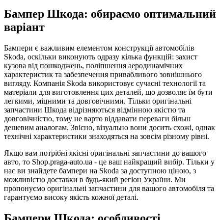
Бампер Шкода: обираємо оптимальний
варіант
Бампери є важливим елементом конструкції автомобілів
Skoda, оскільки виконують одразу кілька функцій: захист
кузова від пошкоджень, поліпшення аеродинамічних
характеристик та забезпечення привабливого зовнішнього
вигляду. Компанія Skoda використовує сучасні технології та
матеріали для виготовлення цих деталей, що дозволяє їм бути
легкими, міцними та довговічними. Тільки оригінальні
запчастини Шкода відрізняються відмінною якістю та
довговічністю, тому не варто віддавати переваги більш
дешевим аналогам. Звісно, візуально вони досить схожі, однак
технічні характеристики знаходяться на зовсім різному рівні.
Якщо вам потрібні якісні оригінальні запчастини до вашого
авто, то Shop.praga-auto.ua - це ваш найкращий вибір. Тільки у
нас ви знайдете бампери на Skoda за доступною ціною, з
можливістю доставки в будь-який регіон України. Ми
пропонуємо оригінальні запчастини для вашого автомобіля та
гарантуємо високу якість кожної деталі.
Бампери Шкода: особливості