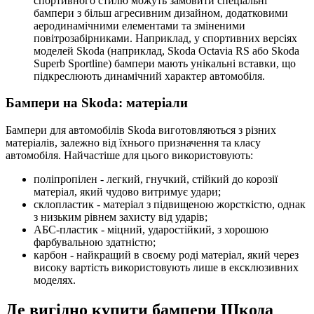
спортивного стилю можуть замовити спеціальні
бампери з більш агресивним дизайном, додатковими
аеродинамічними елементами та зміненими
повітрозабірниками. Наприклад, у спортивних версіях
моделей Skoda (наприклад, Skoda Octavia RS або Skoda
Superb Sportline) бампери мають унікальні вставки, що
підкреслюють динамічний характер автомобіля.
Бампери на Skoda: матеріали
Бампери для автомобілів Skoda виготовляються з різних
матеріалів, залежно від їхнього призначення та класу
автомобіля. Найчастіше для цього використовують:
поліпропілен - легкий, гнучкий, стійкий до корозії
матеріал, який чудово витримує удари;
склопластик - матеріал з підвищеною жорсткістю, однак
з низьким рівнем захисту від ударів;
АБС-пластик - міцний, ударостійкий, з хорошою
фарбувальною здатністю;
карбон - найкращий в своєму роді матеріал, який через
високу вартість використовують лише в ексклюзивних
моделях.
Де вигідно купити бампери Шкода