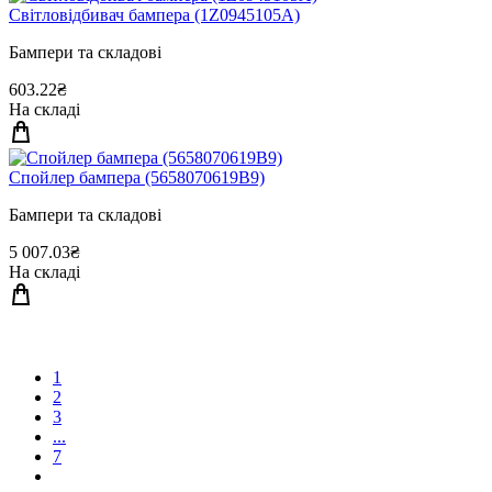
Свiтловiдбивач бампера (1Z0945105A)
Бампери та складові
603.22₴
На складі
Спойлер бампера (5658070619B9)
Бампери та складові
5 007.03₴
На складі
1
2
3
...
7