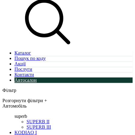
Каталог
Пошук по коду
Акції
Послуги
Контакти
Автосалон
Фільтр
Розгорнути фільтри
+
Автомобіль
superb
SUPERB II
SUPERB III
KODIAQ I