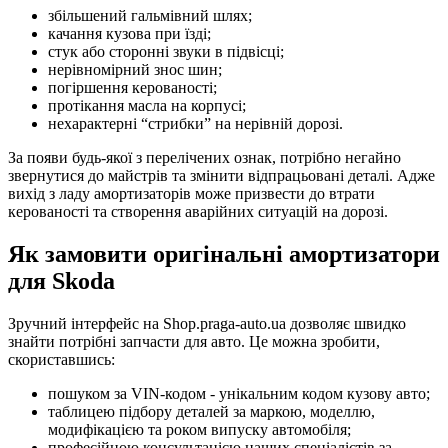
збільшений гальмівний шлях;
качання кузова при їзді;
стук або сторонні звуки в підвісці;
нерівномірний знос шин;
погіршення керованості;
протікання масла на корпусі;
нехарактерні “стрибки” на нерівній дорозі.
За появи будь-якої з перелічених ознак, потрібно негайно
звернутися до майстрів та змінити відпрацьовані деталі. Адже
вихід з ладу амортизаторів може призвести до втрати
керованості та створення аварійних ситуацій на дорозі.
Як замовити оригінальні амортизатори
для Skoda
Зручний інтерфейс на Shop.praga-auto.ua дозволяє швидко
знайти потрібні запчасти для авто. Це можна зробити,
скориставшись:
пошуком за VIN-кодом - унікальним кодом кузову авто;
таблицею підбору деталей за маркою, моделлю,
модифікацією та роком випуску автомобіля;
професійною консультацією наших спеціалістів за