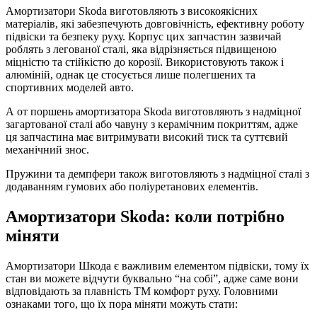
Амортизатори Skoda виготовляють з високоякісних
матеріалів, які забезпечують довговічність, ефективну роботу
підвіски та безпеку руху. Корпус цих запчастин зазвичай
роблять з легованої сталі, яка відрізняється підвищеною
міцністю та стійкістю до корозії. Використовують також і
алюміній, однак це стосується лише полегшених та
спортивних моделей авто.
А от поршень амортизатора Skoda виготовляють з надміцної
загартованої сталі або чавуну з керамічним покриттям, адже
ця запчастина має витримувати високий тиск та суттєвий
механічний знос.
Пружини та демпфери також виготовляють з надміцної сталі з
додаванням гумових або поліуретанових елементів.
Амортизатори Skoda: коли потрібно
міняти
Амортизатори Шкода є важливим елементом підвіски, тому їх
стан ви можете відчути буквально “на собі”, адже саме вони
відповідають за плавність ТМ комфорт руху. Головними
ознаками того, що їх пора міняти можуть стати: