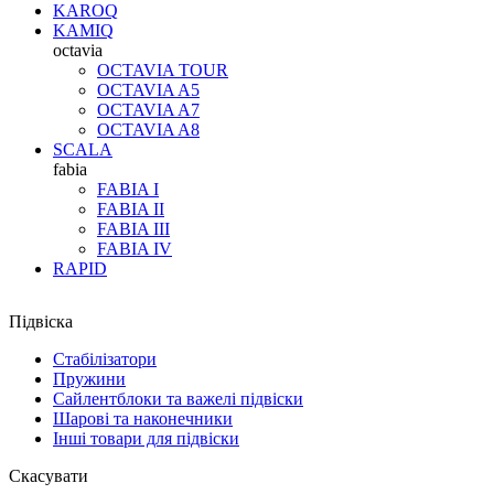
KAROQ
KAMIQ
octavia
OCTAVIA TOUR
OCTAVIA A5
OCTAVIA A7
OCTAVIA A8
SCALA
fabia
FABIA I
FABIA II
FABIA III
FABIA IV
RAPID
Підвіска
Стабілізатори
Пружини
Сайлентблоки та важелі підвіски
Шарові та наконечники
Інші товари для підвіски
Скасувати