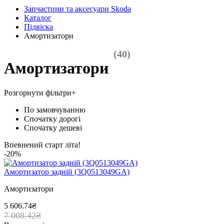
Запчастини та аксесуари Skoda
Каталог
Підвіска
Амортизатори
(40)
Амортизатори
Розгорнути фільтри
+
По замовчуванню
Спочатку дорогі
Спочатку дешеві
Впевнений старт літа!
-20%
Амортизатор задній (3Q0513049GA)
Амортизатори
5 606.74₴
7 008.42₴