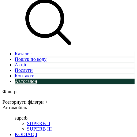
Каталог
Пошук по коду
Акції
Послуги
Контакти
Автосалон
Фільтр
Розгорнути фільтри
+
Автомобіль
superb
SUPERB II
SUPERB III
KODIAQ I