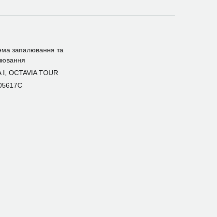
ема запалювання та
лювання
A I, OCTAVIA TOUR
05617C