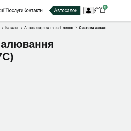
0
ції
Послуги
Контакти
Автосалон
Каталог
Автоелектрика та освітлення
Система запалювання та на
палювання
7C)