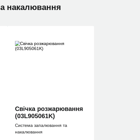
 та накалювання
Свiчка розжарювання
(03L905061K)
Система запалювання та
накалювання