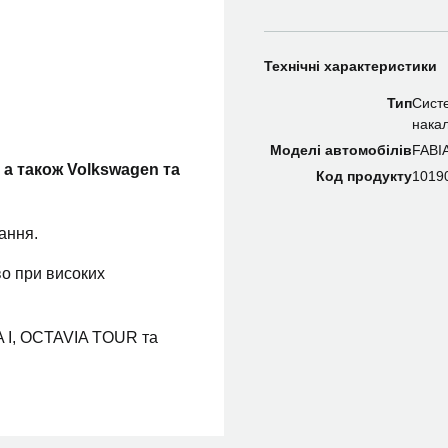
Технічні характеристики
Тип
Сист
нака
Моделі автомобілів
FABI
 а також Volkswagen та
Код продукту
1019
ання.
во при високих
A I, OCTAVIA TOUR та