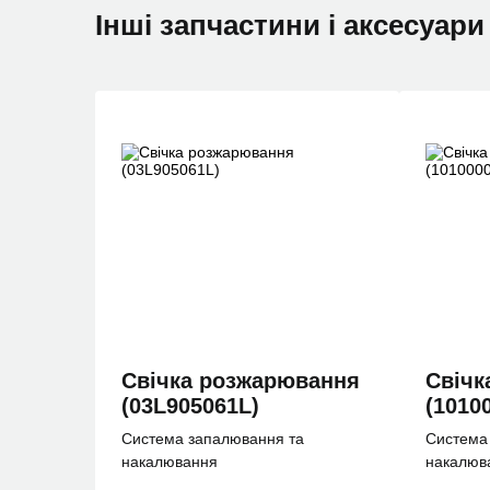
Інші запчастини і аксесуар
Свічка розжарювання
Свiчк
(03L905061L)
(1010
Система запалювання та
Система
накалювання
накалюв