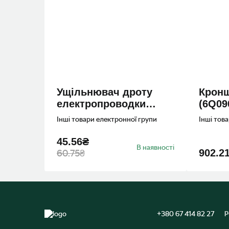
Ущiльнювач дроту
Кронш
електропроводки
(6Q09
(357972743)
Інші товари електронної групи
Інші тов
45.56₴
В наявності
902.2
60.75₴
p
+380 67 414 82 27