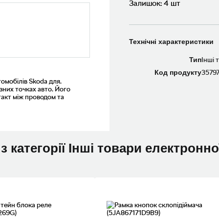
Залишок: 4 шт
Технічні характеристики
Тип
Інші 
Код продукту
3579
омобілів Skoda для.
ізних точках авто. Його
такт між проводом та
 з категорії Інші товари електронно