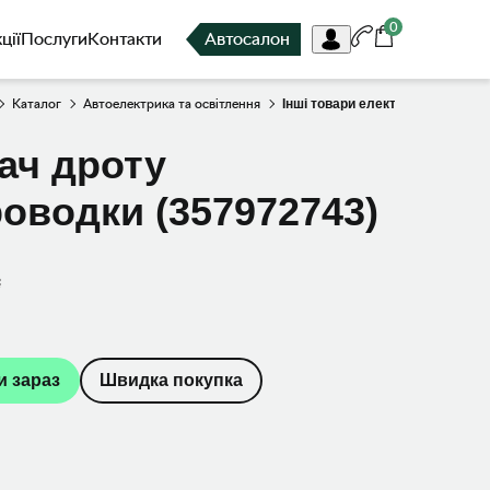
0
ції
Послуги
Контакти
Автосалон
Каталог
Автоелектрика та освітлення
Інші товари електронної групи
ач дроту
оводки (357972743)
и зараз
Швидка покупка