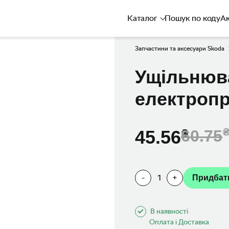
Каталог
Пошук по коду
Ак
Запчастини та аксесуари Skoda
Ущiльнюв
електропр
45.56
60.75
-
1
+
Придбат
В наявності
Оплата і Доставка