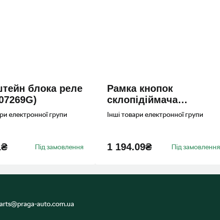
тейн блока реле
Рамка кнопок
07269G)
склопiдiймача
(5JA867171D9B9)
ари електронної групи
Інші товари електронної групи
1₴
1 194.09₴
Під замовлення
Під замовлення
arts@praga-auto.com.ua