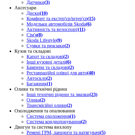
Датчики
(3)
Аксесуари
Диски
(10)
Комфорт та екстер'єр/інтер'єр
(15)
Модельки автомобілів Skoda
(6)
Активність та велоспорт
(11)
Сім'я
(8)
Skoda Lifestyle
(9)
Сумки та рюкзаки
(2)
Кузов та складові
Капот та складові
(2)
Інші кузовні деталі
(6)
Бампери та складові
(2)
Реставраційні олівці для авто
(40)
Автоскло
(2)
Багажник
(1)
Оливи та технічні рідини
Інші технічні рідини та змазки
(23)
Олива
(2)
Трансмісійні оливи
(2)
Охолодження та опалювання
Система охоложення
(1)
Система кондиціонування
(2)
Двигун та система вихлопу
Ремені ГРМ, ланцюги та натягувачі
(5)