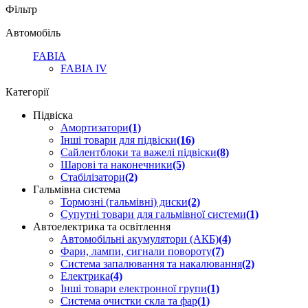
Фільтр
Автомобіль
FABIA
FABIA IV
Категорії
Підвіска
Амортизатори
(1)
Інші товари для підвіски
(16)
Сайлентблоки та важелі підвіски
(8)
Шарові та наконечники
(5)
Стабілізатори
(2)
Гальмівна система
Тормозні (гальмівні) диски
(2)
Супутні товари для гальмівної системи
(1)
Автоелектрика та освітлення
Автомобільні акумулятори (АКБ)
(4)
Фари, лампи, сигнали повороту
(7)
Система запалювання та накалювання
(2)
Електрика
(4)
Інші товари електронної групи
(1)
Система очистки скла та фар
(1)