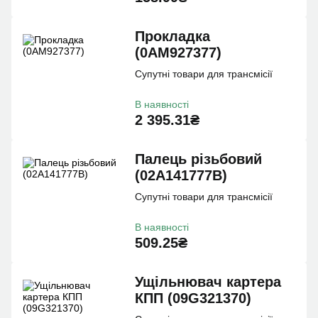
Прокладка
(0AM927377)
Супутні товари для трансмісії
В наявності
2 395.31₴
Палець різьбовий
(02A141777B)
Супутні товари для трансмісії
В наявності
509.25₴
Ущiльнювач картера
КПП (09G321370)