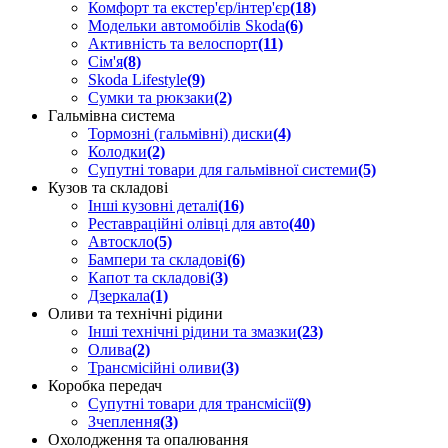
Комфорт та екстер'єр/інтер'єр
(18)
Модельки автомобілів Skoda
(6)
Активність та велоспорт
(11)
Сім'я
(8)
Skoda Lifestyle
(9)
Сумки та рюкзаки
(2)
Гальмівна система
Тормозні (гальмівні) диски
(4)
Колодки
(2)
Супутні товари для гальмівної системи
(5)
Кузов та складові
Інші кузовні деталі
(16)
Реставраційні олівці для авто
(40)
Автоскло
(5)
Бампери та складові
(6)
Капот та складові
(3)
Дзеркала
(1)
Оливи та технічні рідини
Інші технічні рідини та змазки
(23)
Олива
(2)
Трансмісійні оливи
(3)
Коробка передач
Супутні товари для трансмісії
(9)
Зчеплення
(3)
Охолодження та опалювання