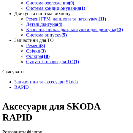
Система охоложення
(9)
Система кондиціонування
(1)
Двигун та система вихлопу
Ремені ГРМ, ланцюги та натягувачі
(11)
Деталі двигуна
(4)
Клапани, прокладки, заглушки для двигуна
(13)
Система випуску
(5)
Запчастини для ТО
Ремені
(8)
Свічки
(3)
Фільтра
(18)
Супутні товари для ТО
(1)
Скасувати
Запчастини та аксесуари Skoda
RAPID
Аксесуари для SKODA
RAPID
Розгорнути фільтри
+