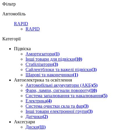
Фільтр
Автомобіль
RAPID
RAPID
Категорії
Підвіска
Амортизатори
(1)
Інші товари для підвіски
(10)
Стабілізатори
(3)
Сайлентблоки та важелі підвіски
(3)
Шарові та наконечники
(1)
Автоелектрика та освітлення
Автомобільні акумулятори (АКБ)
(5)
Фари, лампи, сигнали повороту
(10)
Система запалювання та накалювання
(5)
Електрика
(4)
Система очистки скла та фар
(3)
Інші товари електронної групи
(3)
Датчики
(2)
Аксесуари
Диски
(11)