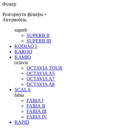
Фільтр
Розгорнути фільтри
+
Автомобіль
superb
SUPERB II
SUPERB III
KODIAQ I
KAROQ
KAMIQ
octavia
OCTAVIA TOUR
OCTAVIA A5
OCTAVIA A7
OCTAVIA A8
SCALA
fabia
FABIA I
FABIA II
FABIA III
FABIA IV
RAPID