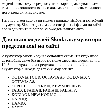
моделі авто. Тому перед покупкою варто враховувати саме
технічні особливості вашого автомобіля та рівень складності
його електричних систем.
На Shop.praga-auto.ua ви можете швидко підібрати потрібний
акумулятор Skoda за допомогою спеціальної форми на сайті
або ж здійснити підбір за VIN-кодом вашого авто.
Для яких моделей Skoda акумулятори
представлені на сайті
Акумулятор Skoda - один з основних елементів будь-якого
автомобіля, адже без нього не може завестись жоден двигун.
На Shop.praga-auto.ua представлено широкий вибір
акумуляторів Шкода для таких моделей як:
OCTAVIA TOUR, OCTAVIA A5, OCTAVIA A7,
OCTAVIA A8;
SUPERB ll, SUPERB lll, NEW SUPERB lV;
FABIA l, FABIA ll, FABIA lll, FABIA lV;
KODIAQ l, NEW KODIAQ ll;
KAROQ;
KAMIQ;
RAPID.