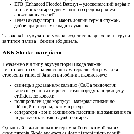
EFB (Enhanced Flooded Battery) – удосконалений варіант
звичайних батарей для машин із середнім рівнем
споживання енергії.
Гелеві акумулятори – мають довгий термін служби,
добре працюють у складних умовах.
Також, всі акумулятори можна розділити на дві основні групи
за типом палива - бензин або дизель.
АКБ Skoda: матеріали
Незалежно від типу, акумулятори Шкода завжди
виготовляються з найякісніших матеріалів. Зокрема, для
створення типової батареї виробник використовує:
свинець з додаванням кальцію (Ca/Ca технологія) -
забезпечує низький рівень саморозряду та підвищену
стійкість до корозії;
поліпропілен (для корпусу) - матеріал стійкий до
вібрацій та перепадів температур;
сепаратори - вони захищають пластини від замикання та
подовжують термін служби батареї.
Однак найважливішим критерієм вибору автомобільних
акумуляторів Skoda вважається його відповідність певній