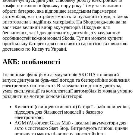
забезпечує пуск двигуна, стабільну роботу електроніки та
комфорт в салоні в будь-яку пору року. Тому так важливо
обрати батарею, яка відповідає заводським параметрам
автомобіля, має потрібну ємність та пусковий струм, а також
виготовлена з надійних матеріалів. На Shop.praga-auto.ua на
вас чекає великий вибір акумуляторів Шкода як для
бензинових, так і для дизельних двигунів, з урахуванням
особливостей кожної моделі Skoda. Тут ви можете купити
оригінальну батарею для свого авто з гарантією та швидкою
доставкою по Києву та Україні.
АКБ: особливості
Головними функціями акумуляторів SKODA є швидкий
запуск двигуна за будь-якої погоди та безперебійне живлення
електричних систем авто. В залежності від типу двигуна,
умов експлуатації та комплектації автомобіля їх можна умовно
розділити на чотири основні категорії:
Кислотні (свинцево-кислотні) батареї - найпоширеніші,
підходять для більшості моделей з базовою
електронікою;
AGM (Absorbent Glass Mat) - ідеальні акумулятори для
авто з системою Start-Stop. Витримують глибокі цикли
розряду та мають підвищену зносостійкість.