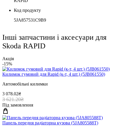
RAPID
Код продукту
5JA857531C9B9
Інші запчастини і аксесуари для
Skoda RAPID
Акція
-15%
Килимок гумовий для Rapid (к-т, 4 шт.) (5JB061550)
Автомобільні килимки
3 078.02₴
3 621.20₴
Під замовлення
Панель передня радiаторна кузова (5JA805588T)