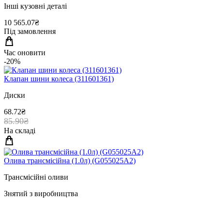
Інші кузовні деталі
10 565.07₴
Під замовлення
Час оновити
-20%
Клапан шини колеса (311601361)
Диски
68.72₴
85.90₴
На складі
Олива трансмiсiйна (1.0л) (G055025A2)
Трансмісійні оливи
Знятий з виробництва