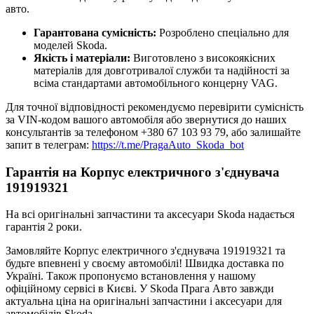
авто.
Гарантована сумісність:
Розроблено спеціально для
моделей Skoda.
Якість і матеріали:
Виготовлено з високоякісних
матеріалів для довготривалої служби та надійності за
всіма стандартами автомобільного концерну VAG.
Для точної відповідності рекомендуємо перевірити сумісність
за VIN-кодом вашого автомобіля або звернутися до наших
консультантів за телефоном +380 67 103 93 79, або залишайте
запит в телеграм:
https://t.me/PragaAuto_Skoda_bot
Гарантія на Корпус електричного з'єднувача
191919321
На всі оригінальні запчастини та аксесуари Skoda надається
гарантія 2 роки.
Замовляйте Корпус електричного з'єднувача 191919321 та
будьте впевнені у своєму автомобілі! Швидка доставка по
Україні. Також пропонуємо встановлення у нашому
офіційному сервісі в Києві. У Skoda Прага Авто завжди
актуальна ціна на оригінальні запчастини і аксесуари для
автомобілів Skoda.