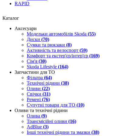
RAPID
Каталог
Аксесуари
Модельки автомобілів Skoda
(55)
Диски
(70)
Сумки та рюкзаки
(8)
Активність та велоспорт
(59)
Комфорт та екстер'єр/інтер'єр
(169)
Сім'я
(30)
Skoda Lifestyle
(164)
Запчастини для ТО
Фільтра
(64)
Технічні рідини
(38)
Оливи
(22)
Свічки
(31)
Ремені
(76)
Супутні товари для ТО
(10)
Оливи та технічні рідини
Олива
(9)
Трансмісійні оливи
(16)
AdBlue
(3)
Інші технічні рідини та змазки
(38)