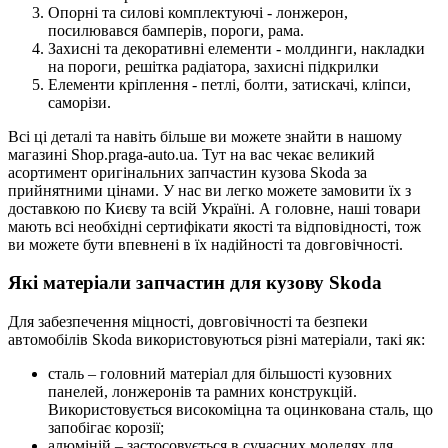
Опорні та силові комплектуючі - лонжерон,
посилювався бамперів, пороги, рама.
Захисні та декоративні елементи - молдинги, накладки
на пороги, решітка радіатора, захисні підкрилки
Елементи кріплення - петлі, болти, затискачі, кліпси,
саморізи.
Всі ці деталі та навіть більше ви можете знайти в нашому
магазині Shop.praga-auto.ua. Тут на вас чекає великий
асортимент оригінальних запчастин кузова Skoda за
прийнятними цінами. У нас ви легко можете замовити їх з
доставкою по Києву та всій Україні. А головне, наші товари
мають всі необхідні сертифікати якості та відповідності, тож
ви можете бути впевнені в їх надійності та довговічності.
Які матеріали запчастин для кузову Skoda
Для забезпечення міцності, довговічності та безпеки
автомобілів Skoda використовуються різні матеріали, такі як:
сталь – головний матеріал для більшості кузовних
панелей, лонжеронів та рамних конструкцій.
Використовується високоміцна та оцинкована сталь, що
запобігає корозії;
алюміній – застосовується в сучасних моделях для