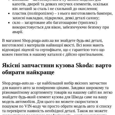
капотів, дверей та деяких несучих елементів, оскільки
він легший за сталь і не схильний до окислення;
пластик (поліпропілен) – з нього виготовляють бампери,
захисні накладки, підкрилки, деякі деталі салону;
скло – загартоване або багатошарове (триплекс)
використовується для вікон, забезпечуючи безпеку при
аварії.
В магазині Shop.praga-auto.ua ви знайдете будь-які деталі,
виготовлені з матеріалів найвищої якості. Всі вони мають
відповідні ліцензії та сертифікати, що є гарантією того що
кожен гвинтик в нашому каталозі є дійсно оригінальним.
Якісні запчастини кузова Skoda: варто
обирати найкраще
Shop.praga-auto.ua - це найбільший вибір якісних запчастин
для вашого авто за помірними цінами. Завдяки широкому та
різноманітному асортименту товарів на нашому сайті ви легко
знайдете будь-який елемент кузова для Шкода саме на вашу
модель автомобіля. Для цього ви можете скористатися
пошуком по VIN-коду чи просто обрати модель авто зі списку
та перевірити наявність необхідної деталі. Також ви можете