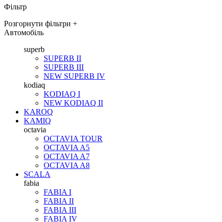
Фільтр
Розгорнути фільтри
+
Автомобіль
superb
SUPERB II
SUPERB III
NEW SUPERB IV
kodiaq
KODIAQ I
NEW KODIAQ II
KAROQ
KAMIQ
octavia
OCTAVIA TOUR
OCTAVIA A5
OCTAVIA A7
OCTAVIA A8
SCALA
fabia
FABIA I
FABIA II
FABIA III
FABIA IV