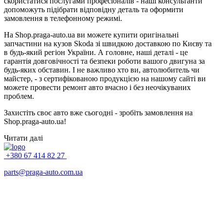
скористатися послугами професіоналів - наші консультанти
допоможуть підібрати відповідну деталь та оформити
замовлення в телефонному режимі.
На Shop.praga-auto.ua ви можете купити оригінальні
запчастини на кузов Skoda зі швидкою доставкою по Києву та
в будь-який регіон України. А головне, наші деталі - це
гарантія довговічності та безпеки роботи вашого двигуна за
будь-яких обставин. І не важливо хто ви, автолюбитель чи
майстер, - з сертифікованою продукцією на нашому сайті ви
можете провести ремонт авто вчасно і без неочікуваних
проблем.
Захистіть своє авто вже сьогодні - зробіть замовлення на
Shop.praga-auto.ua!
Читати далі
+380 67 414 82 27
parts@praga-auto.com.ua