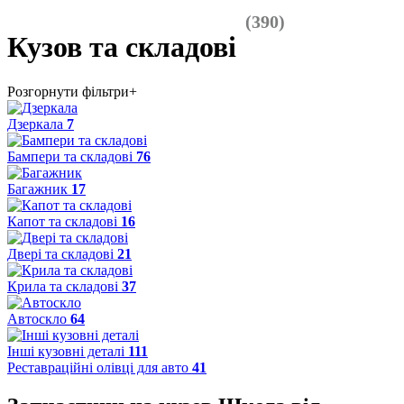
(390)
Кузов та складові
Розгорнути фільтри
+
Дзеркала
7
Бампери та складові
76
Багажник
17
Капот та складові
16
Двері та складові
21
Крила та складові
37
Автоскло
64
Інші кузовні деталі
111
Реставраційні олівці для авто
41