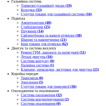
Гальмівна система
Тормозні (гальмівні) диски
(19)
Колодки
(33)
Супутні товари для гальмівної системи
(16)
Підвіска
Амортизатори
(40)
Стабілізатори
(25)
Пружини
(14)
Сайлентблоки та важелі підвіски
(38)
Шарові та наконечники
(21)
Інші товари для підвіски
(62)
Двигун та система вихлопу
Ремені ГРМ, ланцюги та натягувачі
(51)
Деталі двигуна
(16)
Система випуску
(8)
Паливна система
(1)
Клапани, прокладки, заглушки для двигуна
(25)
Коробка передач
Трансмісія
(0)
Зчеплення
(5)
Супутні товари для трансмісії
(36)
Охолодження та опалювання
Система охоложення
(32)
Система кондиціонування
(2)
Система опалювання
(0)