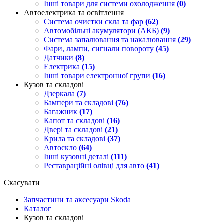
Інші товари для системи охолодження
(0)
Автоелектрика та освітлення
Система очистки скла та фар
(62)
Автомобільні акумулятори (АКБ)
(9)
Система запалювання та накалювання
(29)
Фари, лампи, сигнали повороту
(45)
Датчики
(8)
Електрика
(15)
Інші товари електронної групи
(16)
Кузов та складові
Дзеркала
(7)
Бампери та складові
(76)
Багажник
(17)
Капот та складові
(16)
Двері та складові
(21)
Крила та складові
(37)
Автоскло
(64)
Інші кузовні деталі
(111)
Реставраційні олівці для авто
(41)
Скасувати
Запчастини та аксесуари Skoda
Каталог
Кузов та складові