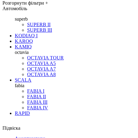
Розгорнути фільтри
+
Автомобіль
superb
SUPERB II
SUPERB III
KODIAQ I
KAROQ
KAMIQ
octavia
OCTAVIA TOUR
OCTAVIA A5
OCTAVIA A7
OCTAVIA A8
SCALA
fabia
FABIA I
FABIA II
FABIA III
FABIA IV
RAPID
Підвіска