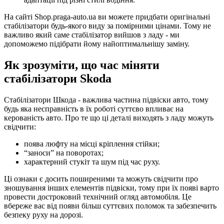
На сайті Shop.praga-auto.ua ви можете придбати оригінальні
стабілізатори будь-якого виду за помірними цінами. Тому не
важливо який саме стабілізатор вийшов з ладу - ми
допоможемо підібрати йому найоптимальнішу заміну.
Як зрозуміти, що час міняти
стабілізатори Skodа
Стабілізатори Шкода - важлива частина підвіски авто, тому
будь яка несправність в їх роботі суттєво впливає на
керованість авто. Про те що ці деталі виходять з ладу можуть
свідчити:
поява люфту на місці кріплення стійки;
“заноси” на поворотах;
характерний стукіт та шум під час руху.
Ці ознаки є досить поширеними та можуть свідчити про
зношування інших елементів підвіски, тому при їх появі варто
провести достроковий технічний огляд автомобіля. Це
вбереже вас від появи більш суттєвих поломок та забезпечить
безпеку руху на дорозі.