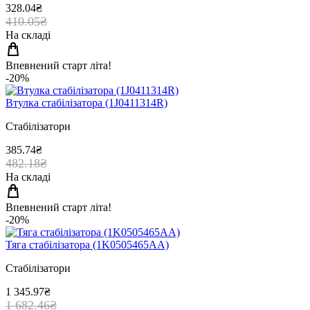
328.04₴
410.05₴
На складі
Впевнений старт літа!
-20%
Втулка стабiлiзатора (1J0411314R)
Стабілізатори
385.74₴
482.18₴
На складі
Впевнений старт літа!
-20%
Тяга стабiлiзатора (1K0505465AA)
Стабілізатори
1 345.97₴
1 682.46₴