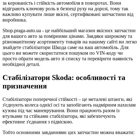
за керованість і стійкість автомобіля в поворотах. Вони
відіграють ключову роль в безпеці руху на дорозі, тому так
важливо купувати лише якісні, сертифіковані запчастини від
виробника.
Shop.praga-auto.ua - це найбільший магазин якісних запчастин
для вашого авто за помірними цінами. Завдяки широкому та
різноманітному асортименту товарів на нашому сайті ви легко
знайдете стабілізатори Шкода саме на ваш автомобіль. Для
цього ви можете скористатися пошуком по VIN-коду чи
просто обрати модель авто зі списку та перевірити наявність
необхідної деталі.
Стабілізатори Skoda: особливості та
призначення
Стабілізатори поперечної стійкості – це металеві штанги, які
з'єднують колеса однієї осі та запобігають надмірним нахилам
кузова під час маневрування. Вони працюють разом із
втулками та стійками стабілізатора, які забезпечують
ефективне з'єднання з підвіскою.
Тобто основними завданнями цих запчастин можна вважати: