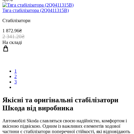
Тяга стабiлiзатора (2Q0411315B)
Стабілізатори
1 872.96₴
2 341.20₴
На складі
1
2
3
Якісні та оригінальні стабілізатори
Шкода від виробника
Автомобілі Skoda славляться своєю надійністю, комфортом і
якісною підвіскою. Одним із важливих елементів ходової
частини є стабілізатори поперечної стійкості, які відповідають