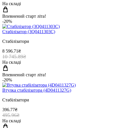
На складі
Впевнений старт літа!
-20%
Стабiлiзатор (3Q0411303C)
Стабілізатори
8 596.71₴
10 745.89₴
На складі
Впевнений старт літа!
-20%
Втулка стабiлiзатора (4D0411327G)
Стабілізатори
396.77₴
495.96₴
На складі