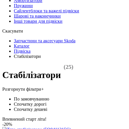
Амортизатори
Пружини
Сайлентблоки та важелі підвіски
Шарові та наконечники
Інші товари для підвіски
Скасувати
Запчастини та аксесуари Skoda
Каталог
Підвіска
Стабілізатори
(25)
Стабілізатори
Розгорнути фільтри
+
По замовчуванню
Спочатку дорогі
Спочатку дешеві
Впевнений старт літа!
-20%