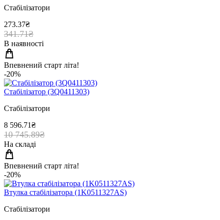
Стабілізатори
273.37₴
341.71₴
В наявності
Впевнений старт літа!
-20%
Стабiлiзатор (3Q0411303)
Стабілізатори
8 596.71₴
10 745.89₴
На складі
Впевнений старт літа!
-20%
Втулка стабiлiзатора (1K0511327AS)
Стабілізатори