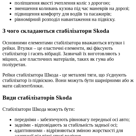
поліпшення якості зчеплення коліс з дорогою;
зменшення коливань кузова під час маневрів на дорозі;
підвищення комфорту для водіїв та пасажирів;
рівномірний розподіл навантаження на підвіску.
З чого складаються стабілізатори Skoda
Основними елементами стабілізатора вважаються втулки і
рейки. Втулки – це еластичні елементи, які фіксують
стабілізатор і гасять вібрації. Зазвичай їх виготовляють з
міцних, але пластичних матеріалів, таких як гума або
поліуретан.
Рейки стабілізатора Шкода - це металеві тяги, що з'єднують
стабілізатор із підвіскою. Вони можуть бути шарнірними або ж
мати сайлентблоки.
Види стабілізаторів Skoda
Стабілізатори Шкода можуть бути:
передніми - забезпечують рівновагу передньої осі авто;
задніми - відповідають за стабільність задньої осі;
адаптивними - відрізняються зміною жорсткості для
адаптації під різні стилі водіння.