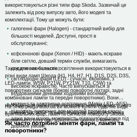
використовуються різні типи фар Skoda. Зазвичай це
залежить від року випуску авто, його моделі та
комплектації. Тому це можуть бути:
галогенні фари (Halogen) - стандартний вибір для
більшості моделей. Доступні, прості в
обслуговуванні;
кєфсенонові фари (Xenon / HID) - мають яскраве
біле світло, довший термін служби, вимагають
Також для зовнішнього освітлення використовуються в
додаткових баластів;
різні види ламп Шкода (H1, H4, H7, H1, D1S, D2S, D3S,
світлодіодні фари (LED) - сучасні, економні, з
LED-лампи, W5W, P21W, PY21W, T10, C5W) та
високою яскравістю. Часто випускаються зі
поворотних сигналів (бокові поворотні ліхтарі, задні
вбудованими денними ходовими вогнями;
комбіновані лампи та передні поворотники). Вони
матриці та адаптивне освітлення (Matrix LED, AFS) -
необхідні для забезпечення нормальної видимості авто
На Shop.praga-auto.ua ви можете купити будь-які види
підходять виключно для моделей преміум-класу,
в темний час доби та інформування інших учасників
оригінальних фар, ламп та сигналів повороту Skoda.
адже вони мають можливість підлаштовуватися під
дорожнього руху про здійснення певного маневру.
Як часто потрібно міняти фари, лампи та
дорожні умови.
поворотники?