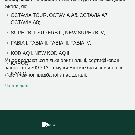
Skoda, як:
OCTAVIA TOUR, OCTAVIA A5, OCTAVIA A7,
OCTAVIA A8;
SUPERB ll, SUPERB lll, NEW SUPERB lV;
FABIA l, FABIA ll, FABIA lll, FABIA lV;
KODIAQ l, NEW KODIAQ ll;
У нас продаються тільки оригінальні, сертифіковані
KAROQ;
запчастини SKODA, тому ви можете бути впевнені в
KAMIQ;
якості кожної придбаної у нас деталі.
RAPID.
Читати далі