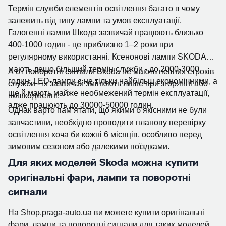
Термін служби елементів освітлення багато в чому
залежить від типу лампи та умов експлуатації.
Галогенні лампи Шкода зазвичай працюють близько
400-1000 годин - це приблизно 1–2 роки при
регулярному використанні. Ксенонові лампи SKODA
мають дещо більший термін служби - до 2000-3000
А от поворотні сигнали Skoda не мають певних строків
годин. LED-лампи є не тільки найбільш економічними, а
служби - їх зазвичай змінюють лише при згорянні або
ще й мають майже необмежений термін експлуатації,
пошкодженні.
адже працюють до 30000-50000 годин.
Однак варто пам’ятати, що якими б якісними не були
запчастини, необхідно проводити планову перевірку
освітлення хоча би кожні 6 місяців, особливо перед
зимовим сезоном або далекими поїздками.
Для яких моделей Skoda можна купити
оригінальні фари, лампи та поворотні
сигнали
На Shop.praga-auto.ua ви можете купити оригінальні
фари, лампи та поворотні сигнали для таких моделей