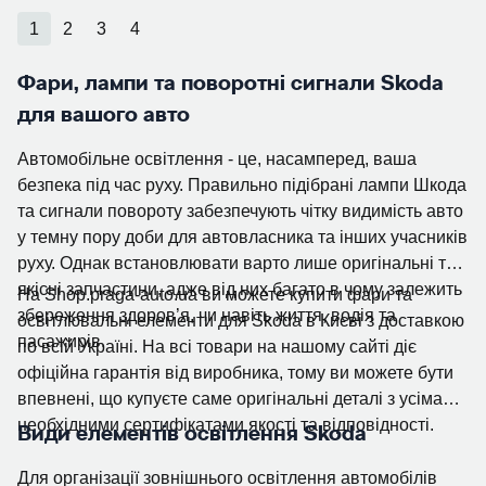
1
2
3
4
Фари, лампи та поворотні сигнали Skoda
для вашого авто
Автомобільне освітлення - це, насамперед, ваша
безпека під час руху. Правильно підібрані лампи Шкода
та сигнали повороту забезпечують чітку видимість авто
у темну пору доби для автовласника та інших учасників
руху. Однак встановлювати варто лише оригінальні та
якісні запчастини, адже від них багато в чому залежить
На Shop.praga-auto.ua ви можете купити фари та
збереження здоров’я, чи навіть життя, водія та
освітлювальні елементи для Skoda в Києві з доставкою
пасажирів.
по всій Україні. На всі товари на нашому сайті діє
офіційна гарантія від виробника, тому ви можете бути
впевнені, що купуєте саме оригінальні деталі з усіма
необхідними сертифікатами якості та відповідності.
Види елементів освітлення Skoda
Для організації зовнішнього освітлення автомобілів