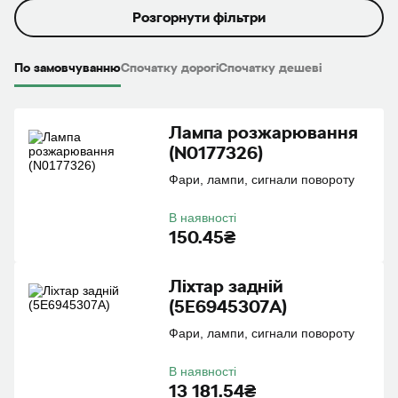
Розгорнути фільтри
По замовчуванню
Спочатку дорогі
Спочатку дешеві
Лампа розжарювання
(N0177326)
Фари, лампи, сигнали повороту
В наявності
150.45₴
Лiхтар заднiй
(5E6945307A)
Фари, лампи, сигнали повороту
В наявності
13 181.54₴