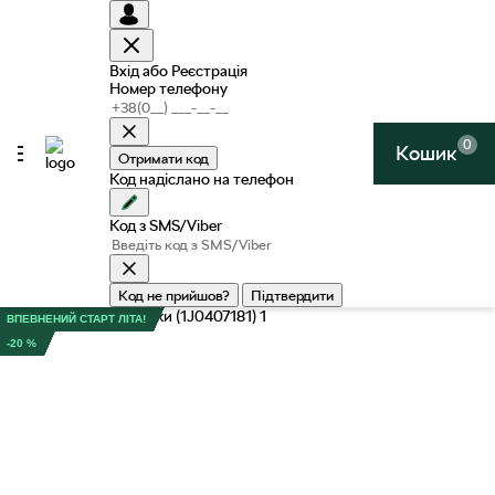
Вхід або Реєстрація
Номер телефону
0
Кошик
Отримати код
Код надіслано на телефон
Код з SMS/Viber
Код не прийшов?
Підтвердити
ВПЕВНЕНИЙ СТАРТ ЛІТА!
-20 %