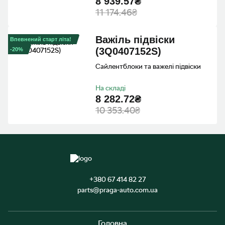
8 939.57₴
11 174.46₴
Важiль пiдвiски
Впевнений старт літа!
(3Q0407152S)
-20%
Сайлентблоки та важелі підвіски
На складі
8 282.72₴
10 353.40₴
+380 67 414 82 27
parts@praga-auto.com.ua
Головна