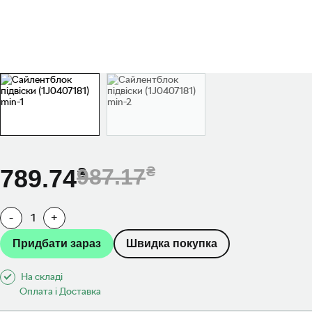
789.74
987.17
-
1
+
Придбати зараз
Швидка покупка
На складі
Оплата і Доставка