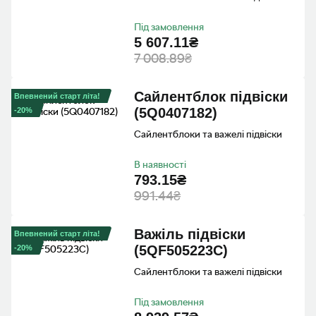
Під замовлення
5 607.11₴
7 008.89₴
Сайлентблок пiдвiски
Впевнений старт літа!
(5Q0407182)
-20%
Сайлентблоки та важелі підвіски
В наявності
793.15₴
991.44₴
Важiль пiдвiски
Впевнений старт літа!
(5QF505223C)
-20%
Сайлентблоки та важелі підвіски
Під замовлення