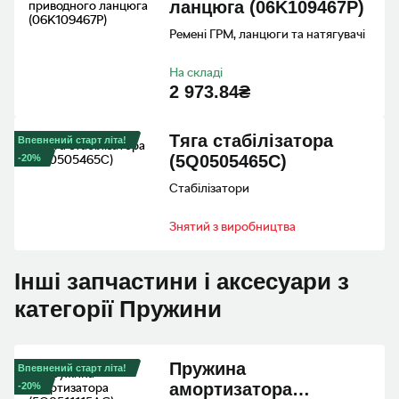
ланцюга (06K109467P)
Ремені ГРМ, ланцюги та натягувачі
На складі
2 973.84₴
Тяга стабiлiзатора
Впевнений старт літа!
(5Q0505465C)
-20%
Стабілізатори
Знятий з виробництва
Інші запчастини і аксесуари з
категорії Пружини
Пружина
Впевнений старт літа!
амортизатора
-20%