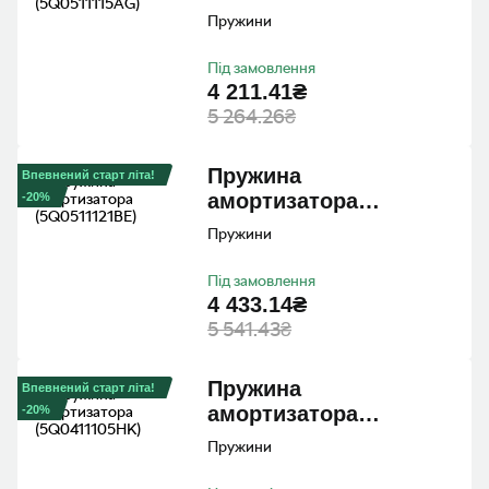
(5Q0511115AG)
Пружини
Під замовлення
4 211.41₴
5 264.26₴
Пружина
Впевнений старт літа!
амортизатора
-20%
(5Q0511121BE)
Пружини
Під замовлення
4 433.14₴
5 541.43₴
Пружина
Впевнений старт літа!
амортизатора
-20%
(5Q0411105HK)
Пружини