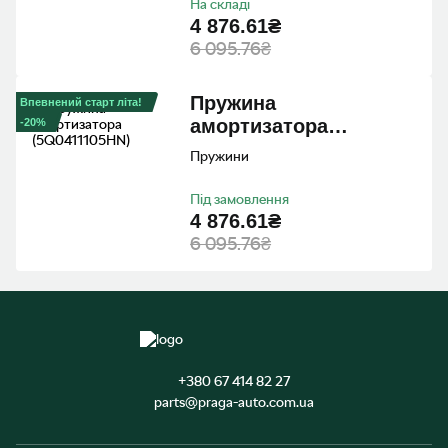
На складі
4 876.61₴
6 095.76₴
Пружина
Впевнений старт літа!
амортизатора
-20%
(5Q0411105HN)
Пружини
Під замовлення
4 876.61₴
6 095.76₴
+380 67 414 82 27
parts@praga-auto.com.ua