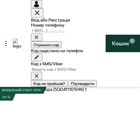
Вхід або Реєстрація
Номер телефону
0
Кошик
Отримати код
Код надіслано на телефон
Код з SMS/Viber
Код не прийшов?
Підтвердити
ВПЕВНЕНИЙ СТАРТ ЛІТА!
-20 %