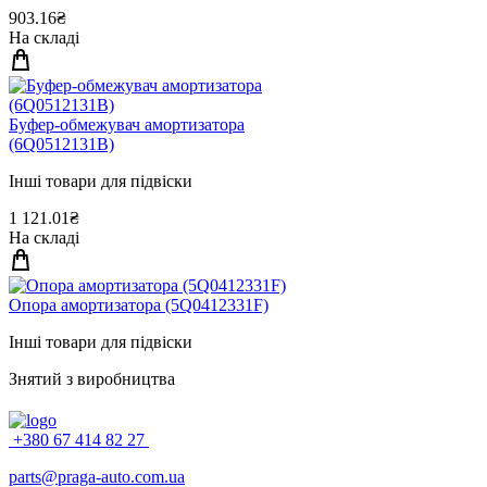
903.16₴
На складі
Буфер-обмежувач амортизатора
(6Q0512131B)
Інші товари для підвіски
1 121.01₴
На складі
Опора амортизатора (5Q0412331F)
Інші товари для підвіски
Знятий з виробництва
+380 67 414 82 27
parts@praga-auto.com.ua