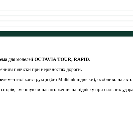
рема для моделей
OCTAVIA TOUR, RAPID
.
енням підвіски при нерівностях дороги.
лементної конструкції (без Multilink підвіски), особливо на авт
заторів, зменшуючи навантаження на підвіску при сильних удара