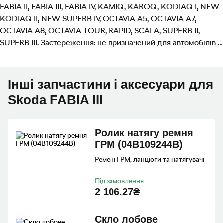
FABIA II, FABIA III, FABIA IV, KAMIQ, KAROQ, KODIAQ I, NEW
KODIAQ II, NEW SUPERB IV, OCTAVIA A5, OCTAVIA A7,
OCTAVIA A8, OCTAVIA TOUR, RAPID, SCALA, SUPERB II,
SUPERB III. Застереження: не призначений для автомобілів з
TPMS-сенсором (датчик тиску в шинах).
Інші запчастини і аксесуари для
Skoda FABIA III
Ролик натягу ремня
ГРМ (04B109244B)
Ремені ГРМ, ланцюги та натягувачі
Під замовлення
2 106.27₴
Скло лобове