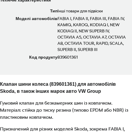
Технічні характеристики
Тип
Інші товари для підвіски
Моделі автомобілів
FABIA I, FABIA II, FABIA III, FABIA IV,
KAMIQ, KAROQ, KODIAQ I, NEW
KODIAQ II, NEW SUPERB IV,
OCTAVIA A5, OCTAVIA A7, OCTAVIA
A8, OCTAVIA TOUR, RAPID, SCALA,
SUPERB II, SUPERB III
Код продукту
839601361
Клапан шини колеса (839601361) для автомобілів
Skoda, в також інших марок авто VW Group
Гумовий клапан для безкамерних шин із ковпачком.
Матеріал: стійка до тиску резина (типово EPDM або NBR) із
пластиковим ковпачком.
Призначений для різних моделей Skoda, зокрема FABIA I,