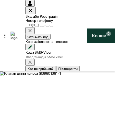
Вхід або Реєстрація
Номер телефону
0
Кошик
Отримати код
Код надіслано на телефон
Код з SMS/Viber
Код не прийшов?
Підтвердити