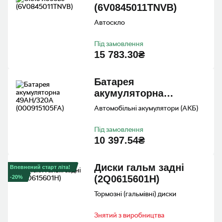
(6V0845011TNVB)
Автоскло
Під замовлення
15 783.30₴
Батарея
акумуляторна
49АН/320А
Автомобільні акумулятори (АКБ)
(000915105FA)
Під замовлення
10 397.54₴
Диски гальм задні
Впевнений старт літа!
(2Q0615601H)
-20%
Тормозні (гальмівні) диски
Знятий з виробництва